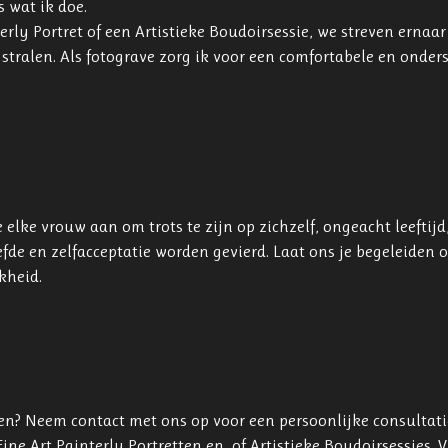
 wat ik doe.
terly Portret of een Artistieke Boudoirsessie, we streven ernaa
 stralen. Als fotograve zorg ik voor een comfortabele en onder
elke vrouw aan om trots te zijn op zichzelf, ongeacht leeftijd
efde en zelfacceptatie worden gevierd. Laat ons je begeleiden 
kheid.
ren? Neem contact met ons op voor een persoonlijke consultat
ine Art Painterly Portretten en of Artistieke Boudoirsessies. Vi