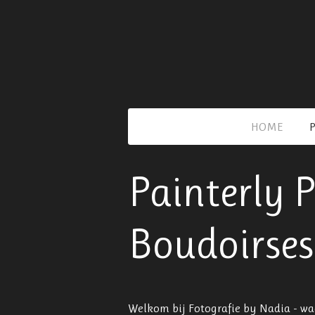
Ga
direct
naar
de
hoofdinhoud
HOME
Painterly P
Boudoirses
Welkom bij Fotografie by Nadia - wa