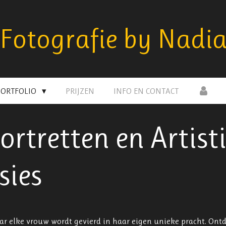
Fotografie by Nadi
PORTFOLIO
PRIJZEN
INFO EN CONTACT
ortretten en Artist
sies
ar elke vrouw wordt gevierd in haar eigen unieke pracht. Ontd